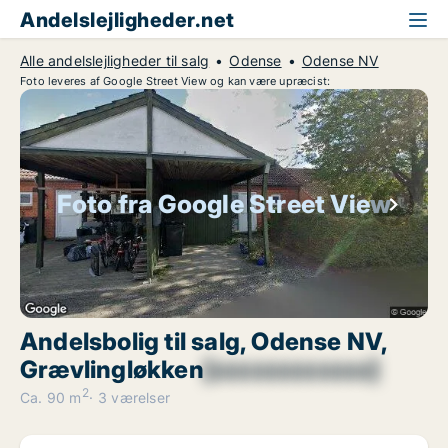
Andelslejligheder.net
Alle andelslejligheder til salg
Odense
Odense NV
Foto leveres af Google Street View og kan være upræcist:
Foto fra Google Street View
Andelsbolig til salg, Odense NV,
Grævlingløkken
[xxxxxxxxxxxx]
2
Ca. 90 m
3 værelser