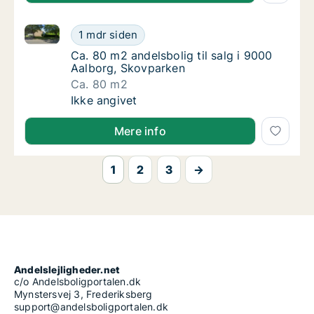
Ca. 80 m2 andelsbolig til salg i 9000 Aalborg, Skov
Ca. 80 m2 andelsbolig til salg i 9000 Aalbo
1 mdr siden
Ca. 80 m2 andelsbolig til salg i 9000 Aalbo
Ca. 80 m2 andelsbolig til salg i 9000
Aalborg, Skovparken
Ca. 80 m2
Ca. 80 m2 andelsbolig til salg i 9000 Aalbo
Ikke angivet
Mere info
1
2
3
→
Andelslejligheder.net
c/o Andelsboligportalen.dk
Mynstersvej 3, Frederiksberg
support@andelsboligportalen.dk