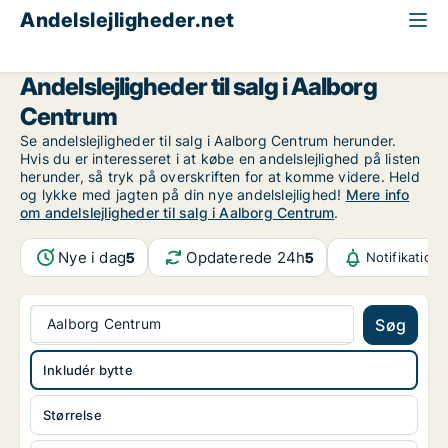
Andelslejligheder.net
Alle andelslejligheder til salg
Aalborg
Aalborg Centrum
Andelslejligheder til salg i Aalborg
Centrum
Se andelslejligheder til salg i Aalborg Centrum herunder.
Hvis du er interesseret i at købe en andelslejlighed på listen
herunder, så tryk på overskriften for at komme videre. Held
og lykke med jagten på din nye andelslejlighed!
Mere info
om andelslejligheder til salg i Aalborg Centrum
.
Nye i dag
Opdaterede 24h
5
5
Notifikation
Aalborg Centrum
Søg
Inkludér bytte
Størrelse