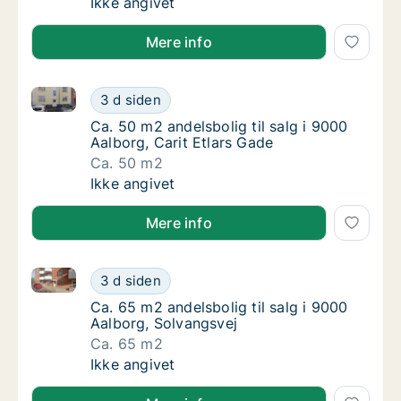
Ca. 210 m2 andelsbolig til salg i 9000 Aalbo
Ikke angivet
Mere info
Ca. 50 m2 andelsbolig til salg i 9000 Aalborg, Carit 
Ca. 50 m2 andelsbolig til salg i 9000 Aalbor
3 d siden
Ca. 50 m2 andelsbolig til salg i 9000 Aalborg
Ca. 50 m2 andelsbolig til salg i 9000
Aalborg, Carit Etlars Gade
Ca. 50 m2
Ca. 50 m2 andelsbolig til salg i 9000 Aalbor
Ikke angivet
Mere info
Ca. 65 m2 andelsbolig til salg i 9000 Aalborg, Solva
Ca. 65 m2 andelsbolig til salg i 9000 Aalbor
3 d siden
Ca. 65 m2 andelsbolig til salg i 9000 Aalbor
Ca. 65 m2 andelsbolig til salg i 9000
Aalborg, Solvangsvej
Ca. 65 m2
Ca. 65 m2 andelsbolig til salg i 9000 Aalbor
Ikke angivet