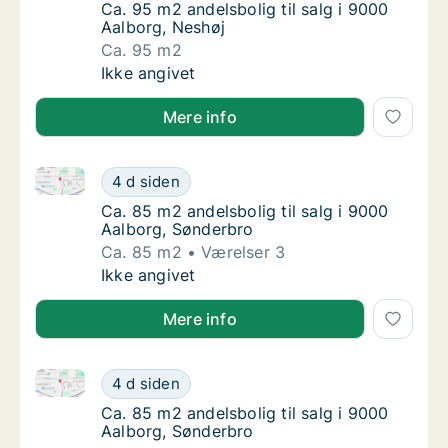
Ca. 95 m2 andelsbolig til salg i 9000 Aalbor
Ca. 95 m2 andelsbolig til salg i 9000
Aalborg, Neshøj
Ca. 95 m2
Ca. 95 m2 andelsbolig til salg i 9000 Aalbor
Ikke angivet
Mere info
Ca. 85 m2 andelsbolig til salg i 9000 Aalborg, Sønd
Ca. 85 m2 andelsbolig til salg i 9000 Aalbo
4 d siden
Ca. 85 m2 andelsbolig til salg i 9000 Aalbo
Ca. 85 m2 andelsbolig til salg i 9000
Aalborg, Sønderbro
Ca. 85 m2
Værelser 3
Ca. 85 m2 andelsbolig til salg i 9000 Aalbo
Ikke angivet
Mere info
Ca. 85 m2 andelsbolig til salg i 9000 Aalborg, Sønd
Ca. 85 m2 andelsbolig til salg i 9000 Aalbo
4 d siden
Ca. 85 m2 andelsbolig til salg i 9000 Aalbo
Ca. 85 m2 andelsbolig til salg i 9000
Aalborg, Sønderbro