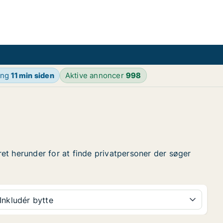
ing
11 min siden
Aktive annoncer
998
eret herunder for at finde privatpersoner der søger
Inkludér bytte