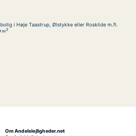
olig i Høje Taastrup, Ølstykke eller Roskilde m.fl.
olig i Høje Taastrup, Ølstykke eller Roskilde m.fl.
 eller Roskilde m.fl.
2
0 m
Om Andelslejligheder.net