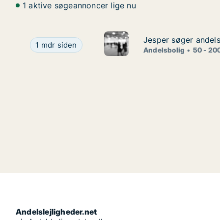
1 aktive søgeannoncer lige nu
Jesper søger andelsb
Jesper søger andelsb
Jesper søger andelsbolig i Høje Taastrup, Ølstykke
1 mdr siden
Andelsbolig
50 - 20
Andelslejligheder.net