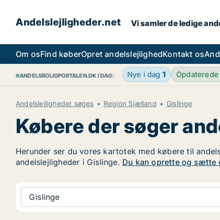
Andelslejligheder.net
Vi samler de ledige ande
Om os
Find køber
Opret andelslejlighed
Kontakt os
And
Nye i dag
1
Opdaterede
ANDELSBOLIGPORTALEN.DK I DAG:
Andelslejligheder søges
Region Sjælland
Gislinge
Købere der søger ande
Herunder ser du vores kartotek med købere til andelsle
andelslejligheder i Gislinge.
Du kan oprette og sætte di
Gislinge