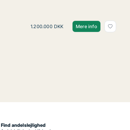
Jesper søger andelsbolig i
Jesper søger andelsbolig i Høje Taastrup, Øl
1.200.000 DKK
Mere info
Find andelslejlighed