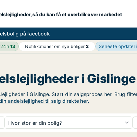
lslejligheder, så du kan få et overblik over markedet
elsbolig på facebook
 24h
13
Seneste opdater
Notifikationer om nye boliger
2
lslejligheder i Gislinge
jligheder i Gislinge. Start din salgsproces her. Brug filt
n andelslejlighed til salg direkte her.
Hvor stor er din bolig?