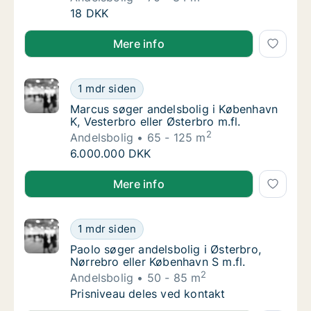
Jeg søger andelsbolig i København
18 DKK
Jeg søger andelsbolig i København
Mere info
Marcus søger andelsbolig i København K, Vest
1 mdr siden
Marcus søger andelsbolig i København K, Ves
Marcus søger andelsbolig i København
K, Vesterbro eller Østerbro m.fl.
2
Andelsbolig
65 - 125 m
Marcus søger andelsbolig i København K, Vest
6.000.000 DKK
Marcus søger andelsbolig i København K, Vesterbro el
Mere info
Paolo søger andelsbolig i Østerbro, Nørrebro
1 mdr siden
Paolo søger andelsbolig i Østerbro, Nørrebro
Paolo søger andelsbolig i Østerbro,
Nørrebro eller København S m.fl.
2
Andelsbolig
50 - 85 m
Paolo søger andelsbolig i Østerbro, Nørrebro
Prisniveau deles ved kontakt