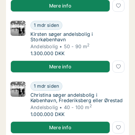
Paolo søger andelsbolig i Østerbro, Nørrebro eller K
Mere info
Kirsten søger andelsbolig i Storkøbenhavn
1 mdr siden
Kirsten søger andelsbolig i Storkøbenhavn
Kirsten søger andelsbolig i
Storkøbenhavn
2
Andelsbolig
50 - 90 m
Kirsten søger andelsbolig i Storkøbenhavn
1.300.000 DKK
Kirsten søger andelsbolig i Storkøbenhavn
Mere info
Christina søger andelsbolig i København, Fre
1 mdr siden
Christina søger andelsbolig i København, Fr
Christina søger andelsbolig i
København, Frederiksberg eller Ørestad
2
Andelsbolig
40 - 100 m
Christina søger andelsbolig i København, Fre
1.000.000 DKK
Christina søger andelsbolig i København, Frederiksbe
Mere info