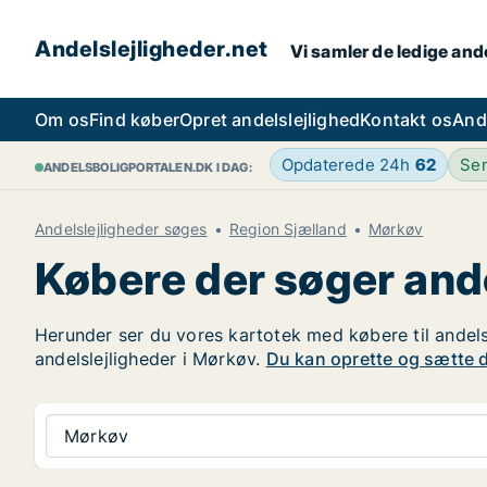
Andelslejligheder.net
Vi samler de ledige ande
Om os
Find køber
Opret andelslejlighed
Kontakt os
And
Opdaterede 24h
62
Sen
ANDELSBOLIGPORTALEN.DK I DAG:
Andelslejligheder søges
Region Sjælland
Mørkøv
Købere der søger ande
Herunder ser du vores kartotek med købere til andelsl
andelslejligheder i Mørkøv.
Du kan oprette og sætte di
Mørkøv