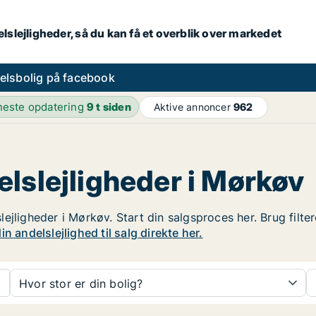
lslejligheder, så du kan få et overblik over markedet
elsbolig på facebook
este opdatering
9 t siden
Aktive annoncer
962
lslejligheder i Mørkøv
ejligheder i Mørkøv. Start din salgsproces her. Brug filte
n andelslejlighed til salg direkte her.
Hvor stor er din bolig?