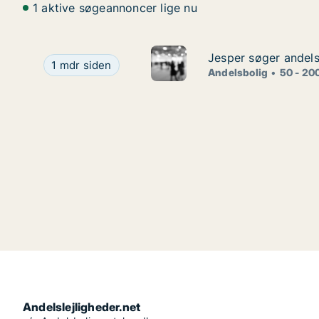
1 aktive søgeannoncer lige nu
Jesper søger andelsb
Jesper søger andelsb
Jesper søger andelsbolig i Høje Taastrup, Ølstykke
1 mdr siden
Andelsbolig
50 - 20
Andelslejligheder.net