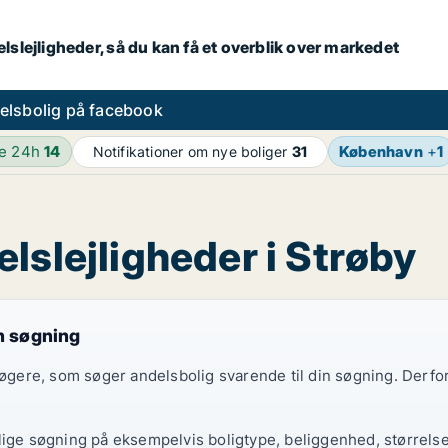
lslejligheder, så du kan få et overblik over markedet
elsbolig på facebook
de 24h
14
København
+
1
Notifikationer om nye boliger
31
lslejligheder i Strøby
in søgning
gsøgere, som søger andelsbolig svarende til din søgning. Derf
lige søgning på eksempelvis boligtype, beliggenhed, størrelse 