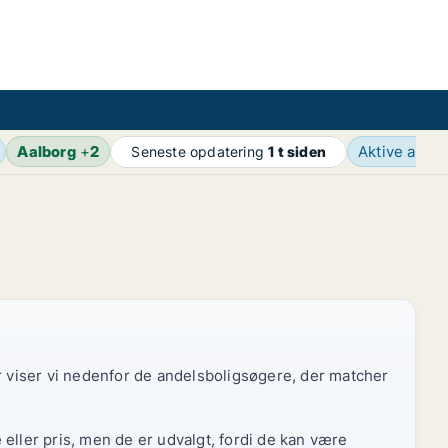
Aalborg
+
2
Aktive anno
Seneste opdatering
1 t siden
or viser vi nedenfor de andelsboligsøgere, der matcher
eller pris, men de er udvalgt, fordi de kan være