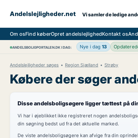
Andelslejligheder.net
Vi samler de ledige ande
Om os
Find køber
Opret andelslejlighed
Kontakt os
And
Nye i dag
13
Opdatere
ANDELSBOLIGPORTALEN.DK I DAG:
Andelslejligheder søges
Region Sjælland
Strøby
Købere der søger ande
Disse andelsboligsøgere ligger tættest på d
Vi har i øjeblikket ikke registreret nogen andelsboli
din søgning bedst ud fra det aktuelle marked.
De viste andelsboligsøgere kan afvige fra din oprinde