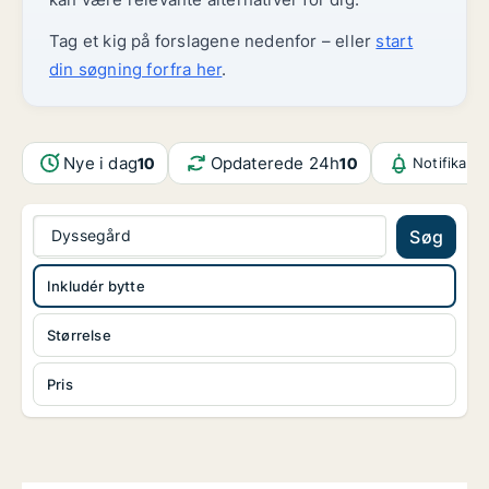
Tag et kig på forslagene nedenfor – eller
start
din søgning forfra her
.
Nye i dag
Opdaterede 24h
10
10
Notifikati
Dyssegård
Søg
Inkludér bytte
Størrelse
Pris