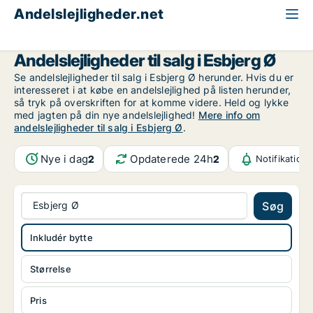
Andelslejligheder.net
Alle andelslejligheder til salg
Esbjerg
Esbjerg Ø
Andelslejligheder til salg i Esbjerg Ø
Se andelslejligheder til salg i Esbjerg Ø herunder. Hvis du er
interesseret i at købe en andelslejlighed på listen herunder,
så tryk på overskriften for at komme videre. Held og lykke
med jagten på din nye andelslejlighed!
Mere info om
andelslejligheder til salg i Esbjerg Ø
.
Nye i dag
Opdaterede 24h
2
2
Notifikation
Esbjerg Ø
Søg
Inkludér bytte
Størrelse
Pris