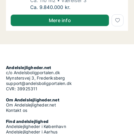
Ca. 110 m2
Værelser 3
Ca. 110 m2 andelsbolig til salg på 1900 Fred
Ca. 9.840.000 kr.
Mere info
Andelslejligheder.net
c/o Andelsboligportalen.dk
Mynstersvej 3, Frederiksberg
support@andelsboligportalen.dk
CVR: 39925311
Om Andelslejligheder.net
Om Andelslejligheder.net
Kontakt os
Find andelslejlighed
Andelslejligheder i København
Andelslejligheder i Aarhus