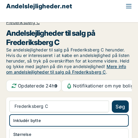
Andelslejligheder.net
Alle andelslejligheder til salg
København
Frederiksberg C
Andelslejligheder til salg på
Frederiksberg C
Se andelslejligheder til salg på Frederiksberg C herunder.
Hvis du er interesseret i at købe en andelslejlighed på listen
herunder, så tryk på overskriften for at komme videre. Held
og lykke med jagten på din nye andelslejlighed!
Mere info
om andelslejligheder til salg på Frederiksberg C
.
Opdaterede 24h
Notifikationer om nye bolige
9
Frederiksberg C
Søg
Inkludér bytte
Størrelse