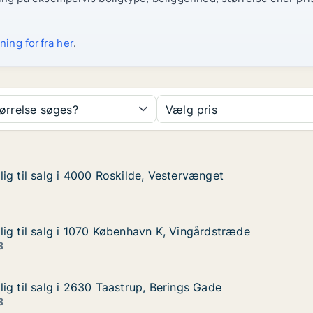
ning forfra her
.
tørrelse søges?
Vælg pris
ig til salg i 4000 Roskilde, Vestervænget
ig til salg i 4000 Roskilde, Vestervænget
g i 4000 Roskilde, Vestervænget
Vestervænget
ig til salg i 1070 København K, Vingårdstræde
ig til salg i 1070 København K, Vingårdstræde
g i 1070 København K, Vingårdstræde
n K, Vingårdstræde
3
ig til salg i 2630 Taastrup, Berings Gade
ig til salg i 2630 Taastrup, Berings Gade
g i 2630 Taastrup, Berings Gade
 Berings Gade
3