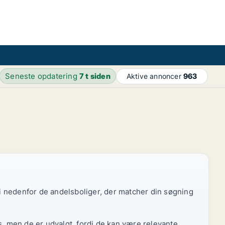
Seneste opdatering
7 t siden
Aktive annoncer
963
 vi nedenfor de andelsboliger, der matcher din søgning
s, men de er udvalgt, fordi de kan være relevante