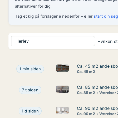
alternativer for dig.
Tag et kig på forslagene nedenfor – eller
start din søg
Herlev
Hvilken s
Ca. 45 m2 andelsbol
Ca. 45 m2 andelsbol
Ca. 45 m2 andelsbolig til sal
Ca. 45 m2 andelsbolig til salg i 4000 Roskilde, 
1 min siden
Ca. 45 m2
Ca. 85 m2 andelsbol
Ca. 85 m2 andelsbol
Ca. 85 m2 andelsbolig til sal
Ca. 85 m2 andelsbolig til salg i 1070 Københav
7 t siden
Ca. 85 m2
Værelser 
Ca. 90 m2 andelsbol
Ca. 90 m2 andelsbol
Ca. 90 m2 andelsbolig til sal
Ca. 90 m2 andelsbolig til salg i 2630 Taastrup,
1 d siden
Ca. 90 m2
Værelser 