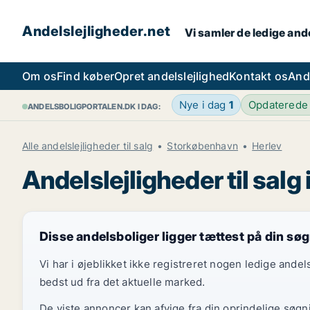
Andelslejligheder.net
Vi samler de ledige ande
Om os
Find køber
Opret andelslejlighed
Kontakt os
And
Nye i dag
1
Opdaterede
ANDELSBOLIGPORTALEN.DK I DAG:
Alle andelslejligheder til salg
Storkøbenhavn
Herlev
Andelslejligheder til salg 
Disse andelsboliger ligger tættest på din sø
Vi har i øjeblikket ikke registreret nogen ledige and
bedst ud fra det aktuelle marked.
De viste annoncer kan afvige fra din oprindelige søgn