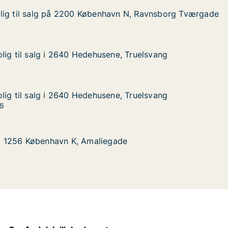
lig til salg på 2200 København N, Ravnsborg Tværgade
lig til salg på 2200 København N, Ravnsborg Tværgade
lg på 2200 København N, Ravnsborg Tværgade
avn N, Ravnsborg Tværgade
lig til salg i 2640 Hedehusene, Truelsvang
lig til salg i 2640 Hedehusene, Truelsvang
lg i 2640 Hedehusene, Truelsvang
ne, Truelsvang
lig til salg i 2640 Hedehusene, Truelsvang
lig til salg i 2640 Hedehusene, Truelsvang
lg i 2640 Hedehusene, Truelsvang
ne, Truelsvang
 5
øbenhavn K, Amaliegade
gade
g i 1256 København K, Amaliegade
g i 1256 København K, Amaliegade