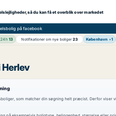
lslejligheder, så du kan få et overblik over markedet
elsbolig på facebook
 24h
13
København
+
1
Notifikationer om nye boliger
23
i Herlev
gning
elsboliger, som matcher din søgning helt præcist. Derfor viser
ing på eksempelvis boligtype, beliggenhed, størrelse eller pri