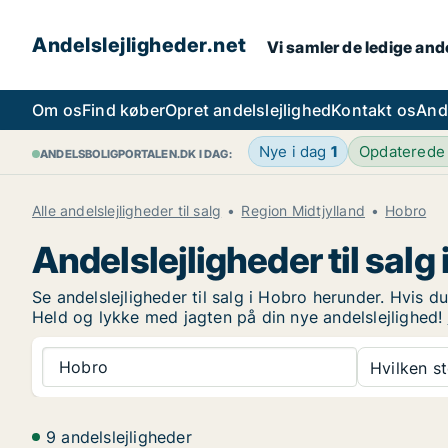
Andelslejligheder.net
Vi samler de ledige ande
Om os
Find køber
Opret andelslejlighed
Kontakt os
And
Nye i dag
1
Opdaterede
ANDELSBOLIGPORTALEN.DK I DAG:
Alle andelslejligheder til salg
Region Midtjylland
Hobro
Andelslejligheder til salg
Se andelslejligheder til salg i Hobro herunder. Hvis d
Held og lykke med jagten på din nye andelslejlighed!
Hobro
Hvilken s
9 andelslejligheder