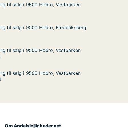
ig til salg i 9500 Hobro, Vestparken
ig til salg i 9500 Hobro, Vestparken
g i 9500 Hobro, Vestparken
stparken
ig til salg i 9500 Hobro, Frederiksberg
ig til salg i 9500 Hobro, Frederiksberg
g i 9500 Hobro, Frederiksberg
ederiksberg
ig til salg i 9500 Hobro, Vestparken
ig til salg i 9500 Hobro, Vestparken
g i 9500 Hobro, Vestparken
tparken
1
ig til salg i 9500 Hobro, Vestparken
ig til salg i 9500 Hobro, Vestparken
g i 9500 Hobro, Vestparken
tparken
2
Om Andelslejligheder.net