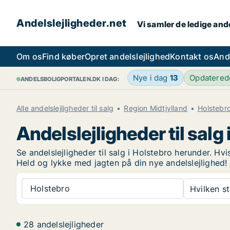
Andelslejligheder.net
Vi samler de ledige ande
Om os
Find køber
Opret andelslejlighed
Kontakt os
And
Nye i dag
13
Opdatere
ANDELSBOLIGPORTALEN.DK I DAG:
Alle andelslejligheder til salg
Region Midtjylland
Holstebr
Andelslejligheder til salg
Se andelslejligheder til salg i Holstebro herunder. Hvi
Held og lykke med jagten på din nye andelslejlighed!
Holstebro
Hvilken s
28 andelslejligheder