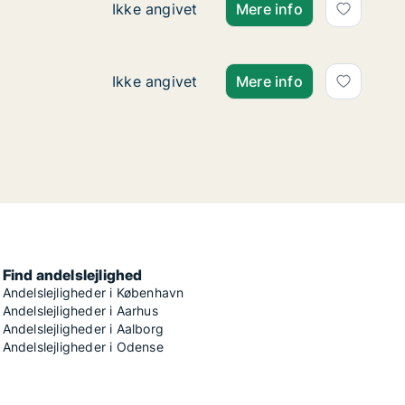
Ca. 90 m2 andelsbolig til salg i 7500 Hol
Ikke angivet
Mere info
Ca. 90 m2 andelsbolig til salg i 7500 Hol
Ikke angivet
Mere info
Find andelslejlighed
Andelslejligheder i København
Andelslejligheder i Aarhus
Andelslejligheder i Aalborg
Andelslejligheder i Odense