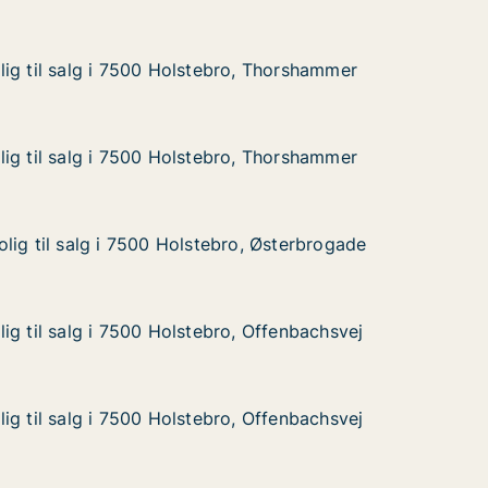
ig til salg i 7500 Holstebro, Thorshammer
ig til salg i 7500 Holstebro, Thorshammer
g i 7500 Holstebro, Thorshammer
o, Thorshammer
ig til salg i 7500 Holstebro, Thorshammer
ig til salg i 7500 Holstebro, Thorshammer
g i 7500 Holstebro, Thorshammer
o, Thorshammer
lig til salg i 7500 Holstebro, Østerbrogade
lig til salg i 7500 Holstebro, Østerbrogade
lg i 7500 Holstebro, Østerbrogade
o, Østerbrogade
ig til salg i 7500 Holstebro, Offenbachsvej
ig til salg i 7500 Holstebro, Offenbachsvej
g i 7500 Holstebro, Offenbachsvej
, Offenbachsvej
ig til salg i 7500 Holstebro, Offenbachsvej
ig til salg i 7500 Holstebro, Offenbachsvej
g i 7500 Holstebro, Offenbachsvej
, Offenbachsvej