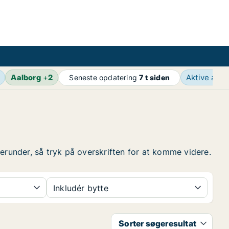
Aalborg
+
2
Aktive ann
Seneste opdatering
7 t siden
 herunder, så tryk på overskriften for at komme videre.
Inkludér bytte
Sorter søgeresultat