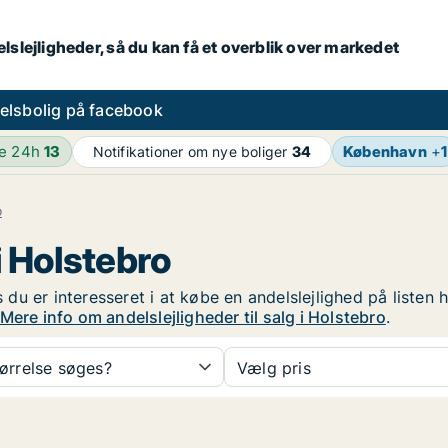
lslejligheder, så du kan få et overblik over markedet
elsbolig på facebook
de 24h
13
København
+
1
Notifikationer om nye boliger
34
o
 i Holstebro
s du er interesseret i at købe en andelslejlighed på listen
Mere info om andelslejligheder til salg i Holstebro
.
tørrelse søges?
Vælg pris