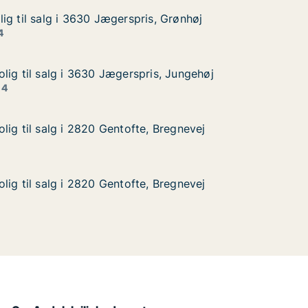
ig til salg i 3630 Jægerspris, Grønhøj
ig til salg i 3630 Jægerspris, Grønhøj
g i 3630 Jægerspris, Grønhøj
, Grønhøj
4
lig til salg i 3630 Jægerspris, Jungehøj
lig til salg i 3630 Jægerspris, Jungehøj
lg i 3630 Jægerspris, Jungehøj
s, Jungehøj
 4
lig til salg i 2820 Gentofte, Bregnevej
lig til salg i 2820 Gentofte, Bregnevej
g i 2820 Gentofte, Bregnevej
 Bregnevej
lig til salg i 2820 Gentofte, Bregnevej
lig til salg i 2820 Gentofte, Bregnevej
g i 2820 Gentofte, Bregnevej
 Bregnevej