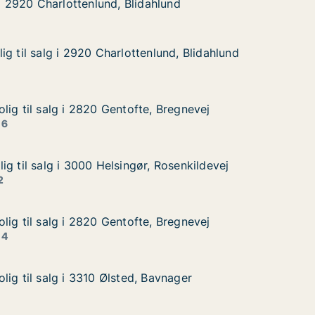
hlund
 i 2920 Charlottenlund, Blidahlund
 i 2920 Charlottenlund, Blidahlund
g til salg i 2920 Charlottenlund, Blidahlund
g til salg i 2920 Charlottenlund, Blidahlund
 i 2920 Charlottenlund, Blidahlund
und, Blidahlund
lig til salg i 2820 Gentofte, Bregnevej
lig til salg i 2820 Gentofte, Bregnevej
g i 2820 Gentofte, Bregnevej
 Bregnevej
 6
g til salg i 3000 Helsingør, Rosenkildevej
g til salg i 3000 Helsingør, Rosenkildevej
 i 3000 Helsingør, Rosenkildevej
Rosenkildevej
2
lig til salg i 2820 Gentofte, Bregnevej
lig til salg i 2820 Gentofte, Bregnevej
g i 2820 Gentofte, Bregnevej
 Bregnevej
 4
ig til salg i 3310 Ølsted, Bavnager
ig til salg i 3310 Ølsted, Bavnager
g i 3310 Ølsted, Bavnager
avnager