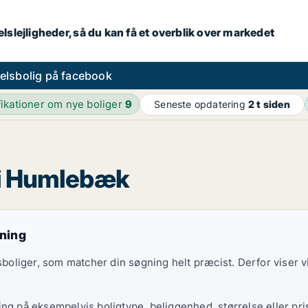
lslejligheder, så du kan få et overblik over markedet
elsbolig på facebook
fikationer om nye boliger
9
Seneste opdatering
2 t siden
g i Humlebæk
gning
elsboliger, som matcher din søgning helt præcist. Derfor viser
ing på eksempelvis boligtype, beliggenhed, størrelse eller pri