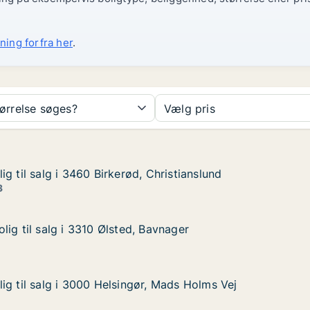
ning forfra her
.
tørrelse søges?
Vælg pris
g til salg i 3460 Birkerød, Christianslund
g til salg i 3460 Birkerød, Christianslund
 i 3460 Birkerød, Christianslund
Christianslund
3
ig til salg i 3310 Ølsted, Bavnager
ig til salg i 3310 Ølsted, Bavnager
g i 3310 Ølsted, Bavnager
avnager
ig til salg i 3000 Helsingør, Mads Holms Vej
ig til salg i 3000 Helsingør, Mads Holms Vej
g i 3000 Helsingør, Mads Holms Vej
, Mads Holms Vej