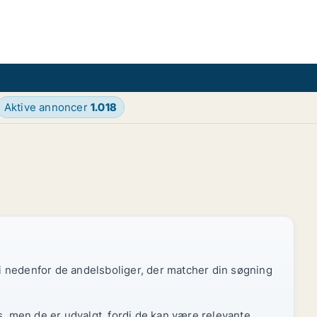
Aktive annoncer
1.018
 vi nedenfor de andelsboliger, der matcher din søgning
s, men de er udvalgt, fordi de kan være relevante