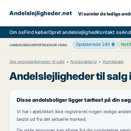
Andelslejligheder.net
Vi samler de ledige ande
Om os
Find køber
Opret andelslejlighed
Kontakt os
And
Opdaterede 24h
9
Noti
ANDELSBOLIGPORTALEN.DK I DAG:
Alle andelslejligheder til salg
Nordsjælland
Humlebæk
Andelslejligheder til sal
Disse andelsboliger ligger tættest på din sø
Vi har i øjeblikket ikke registreret nogen ledige and
bedst ud fra det aktuelle marked.
De viste annoncer kan afvige fra din oprindelige søgn