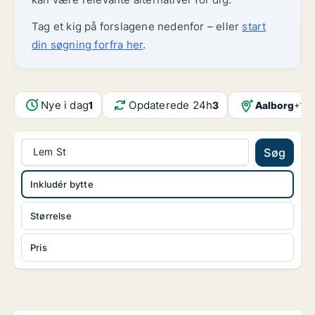
Tag et kig på forslagene nedenfor – eller
start
din søgning forfra her
.
Nye i dag
Opdaterede 24h
Aalborg
1
1
3
+
Lem St
Søg
Inkludér bytte
Størrelse
Pris