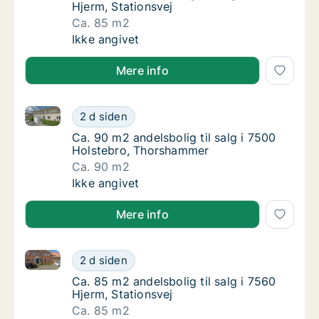
Hjerm, Stationsvej
Ca. 85 m2
Ca. 85 m2 andelsbolig til salg i 7560 Hjerm,
Ikke angivet
Mere info
Ca. 90 m2 andelsbolig til salg i 7500 Holstebro, Th
Ca. 90 m2 andelsbolig til salg i 7500 Holst
2 d siden
Ca. 90 m2 andelsbolig til salg i 7500 Holst
Ca. 90 m2 andelsbolig til salg i 7500
Holstebro, Thorshammer
Ca. 90 m2
Ca. 90 m2 andelsbolig til salg i 7500 Holst
Ikke angivet
Mere info
Ca. 85 m2 andelsbolig til salg i 7560 Hjerm, Stations
Ca. 85 m2 andelsbolig til salg i 7560 Hjerm,
2 d siden
Ca. 85 m2 andelsbolig til salg i 7560 Hjerm, 
Ca. 85 m2 andelsbolig til salg i 7560
Hjerm, Stationsvej
Ca. 85 m2