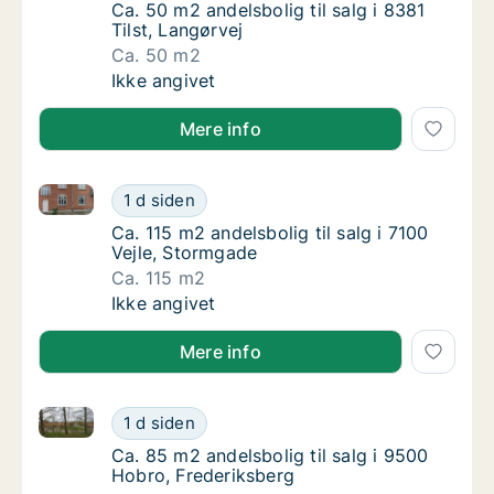
Ca. 50 m2 andelsbolig til salg i 8381 Tilst, 
Ca. 50 m2 andelsbolig til salg i 8381
Tilst, Langørvej
Ca. 50 m2
Ca. 50 m2 andelsbolig til salg i 8381 Tilst, 
Ikke angivet
Mere info
Ca. 115 m2 andelsbolig til salg i 7100 Vejle, Stormga
Ca. 115 m2 andelsbolig til salg i 7100 Vejle
1 d siden
Ca. 115 m2 andelsbolig til salg i 7100 Vejle,
Ca. 115 m2 andelsbolig til salg i 7100
Vejle, Stormgade
Ca. 115 m2
Ca. 115 m2 andelsbolig til salg i 7100 Vejle
Ikke angivet
Mere info
Ca. 85 m2 andelsbolig til salg i 9500 Hobro, Frederi
Ca. 85 m2 andelsbolig til salg i 9500 Hobro
1 d siden
Ca. 85 m2 andelsbolig til salg i 9500 Hobro,
Ca. 85 m2 andelsbolig til salg i 9500
Hobro, Frederiksberg