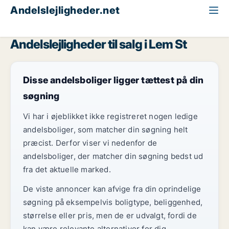
Andelslejligheder.net
Alle andelslejligheder til salg
Region Midtjylland
Lem St
Andelslejligheder til salg i Lem St
Disse andelsboliger ligger tættest på din
søgning
Vi har i øjeblikket ikke registreret nogen ledige
andelsboliger, som matcher din søgning helt
præcist. Derfor viser vi nedenfor de
andelsboliger, der matcher din søgning bedst ud
fra det aktuelle marked.
De viste annoncer kan afvige fra din oprindelige
søgning på eksempelvis boligtype, beliggenhed,
størrelse eller pris, men de er udvalgt, fordi de
kan være relevante alternativer for dig.