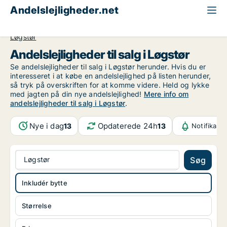
Andelslejligheder.net
Alle andelslejligheder til salg
Region Nordjylland
Løgstør
Andelslejligheder til salg i Løgstør
Se andelslejligheder til salg i Løgstør herunder. Hvis du er
interesseret i at købe en andelslejlighed på listen herunder,
så tryk på overskriften for at komme videre. Held og lykke
med jagten på din nye andelslejlighed!
Mere info om
andelslejligheder til salg i Løgstør
.
Nye i dag
Opdaterede 24h
13
13
Notifikati
Løgstør
Søg
Inkludér bytte
Størrelse