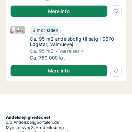
Mere info
Ca. 95 m2 andelsbolig til salg i 9670 Løgstør, Valmu
Ca. 95 m2 andelsbolig til salg i 9670 Løgstø
2 mdr siden
Ca. 95 m2 andelsbolig til salg i 9670 Løgstø
Ca. 95 m2 andelsbolig til salg i 9670
Løgstør, Valmuevej
Ca. 95 m2
Værelser 4
Ca. 95 m2 andelsbolig til salg i 9670 Løgstø
Ca. 750.000 kr.
Mere info
Andelslejligheder.net
c/o Andelsboligportalen.dk
Mynstersvej 3, Frederiksberg