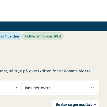
ing
1 t siden
Aktive annoncer
998
runder, så tryk på overskriften for at komme videre.
Inkludér bytte
Sorter søgeresultat