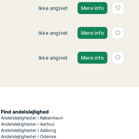
Ca. 100 m2 andelsbolig til salg i 7600 Str
Ikke angivet
Mere info
Ca. 95 m2 andelsbolig til salg i 7600 Str
Ikke angivet
Mere info
Ca. 110 m2 andelsbolig til salg i 7600 S
Ikke angivet
Mere info
Find andelslejlighed
Andelslejligheder i København
Andelslejligheder i Aarhus
Andelslejligheder i Aalborg
Andelslejligheder i Odense