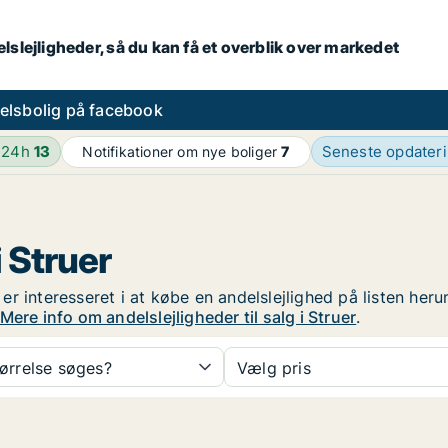
lslejligheder, så du kan få et overblik over markedet
elsbolig på facebook
 24h
13
Seneste opdater
Notifikationer om nye boliger
7
i Struer
u er interesseret i at købe en andelslejlighed på listen he
Mere info om andelslejligheder til salg i Struer
.
tørrelse søges?
Vælg pris