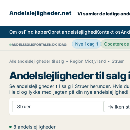
Andelslejligheder.net
Vi samler de ledige ande
Om os
Find køber
Opret andelslejlighed
Kontakt os
And
Nye i dag
1
Opdaterede
ANDELSBOLIGPORTALEN.DK I DAG:
Alle andelslejligheder til salg
Region Midtjylland
Struer
Andelslejligheder til salg 
Se andelslejligheder til salg i Struer herunder. Hvis d
Held og lykke med jagten på din nye andelslejlighed!
Struer
Hvilken s
8 andelslejligheder