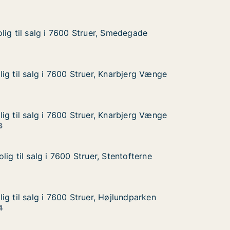
lig til salg i 7600 Struer, Smedegade
lig til salg i 7600 Struer, Smedegade
lg i 7600 Struer, Smedegade
Smedegade
ig til salg i 7600 Struer, Knarbjerg Vænge
ig til salg i 7600 Struer, Knarbjerg Vænge
g i 7600 Struer, Knarbjerg Vænge
narbjerg Vænge
ig til salg i 7600 Struer, Knarbjerg Vænge
ig til salg i 7600 Struer, Knarbjerg Vænge
g i 7600 Struer, Knarbjerg Vænge
narbjerg Vænge
3
ig til salg i 7600 Struer, Stentofterne
ig til salg i 7600 Struer, Stentofterne
g i 7600 Struer, Stentofterne
entofterne
g til salg i 7600 Struer, Højlundparken
g til salg i 7600 Struer, Højlundparken
 i 7600 Struer, Højlundparken
jlundparken
4