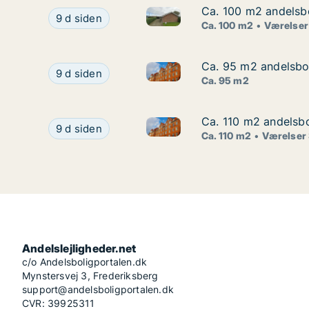
Ca. 100 m2 andelsbol
Ca. 100 m2 andelsbol
Ca. 100 m2 andelsbolig til sal
Ca. 100 m2 andelsbolig til salg i 7600 Struer, St
9 d siden
Ca. 100 m2
Værelser
Ca. 95 m2 andelsboli
Ca. 95 m2 andelsboli
Ca. 95 m2 andelsbolig til salg
Ca. 95 m2 andelsbolig til salg i 7600 Struer, Hø
9 d siden
Ca. 95 m2
Ca. 110 m2 andelsbo
Ca. 110 m2 andelsbo
Ca. 110 m2 andelsbolig til sa
Ca. 110 m2 andelsbolig til salg i 7600 Struer, 
9 d siden
Ca. 110 m2
Værelser
Andelslejligheder.net
c/o Andelsboligportalen.dk
Mynstersvej 3, Frederiksberg
support@andelsboligportalen.dk
CVR: 39925311