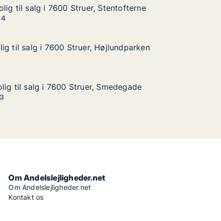
ig til salg i 7600 Struer, Stentofterne
ig til salg i 7600 Struer, Stentofterne
g i 7600 Struer, Stentofterne
entofterne
 4
g til salg i 7600 Struer, Højlundparken
g til salg i 7600 Struer, Højlundparken
 i 7600 Struer, Højlundparken
jlundparken
lig til salg i 7600 Struer, Smedegade
lig til salg i 7600 Struer, Smedegade
lg i 7600 Struer, Smedegade
Smedegade
 3
Om Andelslejligheder.net
Om Andelslejligheder.net
Kontakt os