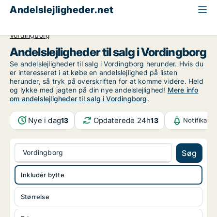
Andelslejligheder.net
Alle andelslejligheder til salg
Region Sjælland
Vordingborg
Andelslejligheder til salg i Vordingborg
Se andelslejligheder til salg i Vordingborg herunder. Hvis du
er interesseret i at købe en andelslejlighed på listen
herunder, så tryk på overskriften for at komme videre. Held
og lykke med jagten på din nye andelslejlighed!
Mere info
om andelslejligheder til salg i Vordingborg
.
Nye i dag
Opdaterede 24h
13
13
Notifikati
Vordingborg
Søg
Inkludér bytte
Størrelse